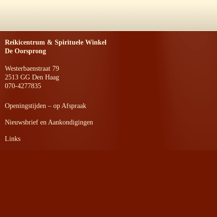
Reikicentrum & Spirituele Winkel
De Oorsprong
Westerbaenstraat 79
2513 GG Den Haag
070-4277835
Openingstijden – op Afspraak
Nieuwsbrief en Aankondigingen
Links
Privacyverklaring
Website laatst bijgewerkt
op 24-07-2026 om 14:10 uur.
©
2026 Reikicentrum & Spirituele winkel de Oorsprong