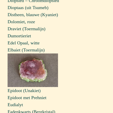
Diopsied – Chroomdiopsied
Dioptaas (uit Tsumeb)
Distheen, blauwe (Kyaniet)
Dolomiet, roze
Draviet (Toermalijn)
Dumortieriet
Edel Opaal, witte
Elbaiet (Toermalijn)
Epidoot (Unakiet)
Epidoot met Prehniet
Eudialyt
Fadenkwarts (Bergkristal)