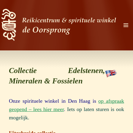
PRIMAI
MENU
Zoeken
Ga
naar
Collectie Edelstenen,
de
Mineralen & Fossielen
inhoud
Onze spirituele winkel in Den Haag is
op afspraak
geopend – lees hier meer
.
Iets op laten sturen is ook
mogelijk.