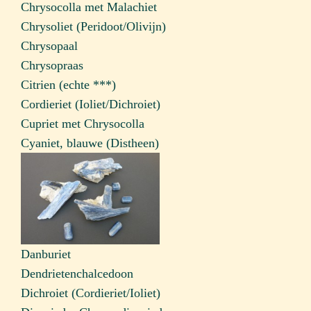
Chrysocolla met Malachiet
Chrysoliet (Peridoot/Olivijn)
Chrysopaal
Chrysopraas
Citrien (echte ***)
Cordieriet (Ioliet/Dichroiet)
Cupriet met Chrysocolla
Cyaniet, blauwe (Distheen)
Danburiet
Dendrietenchalcedoon
Dichroiet (Cordieriet/Ioliet)