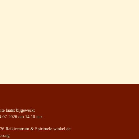
te laatst bijgewerkt
4-07-2026 om 14:10 uur.
26 Reikicentrum & Spirituele winkel de
prong