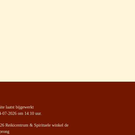
te laatst bijgewerkt
4-07-2026 om 14:10 uur.
26 Reikicentrum & Spirituele winkel de
prong