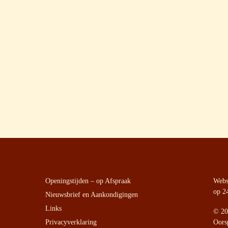
Openingstijden – op Afspraak
Websi
op 2
Nieuwsbrief en Aankondigingen
Links
©
20
Privacyverklaring
Oors