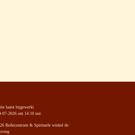
te laatst bijgewerkt
4-07-2026 om 14:10 uur.
26 Reikicentrum & Spirituele winkel de
prong