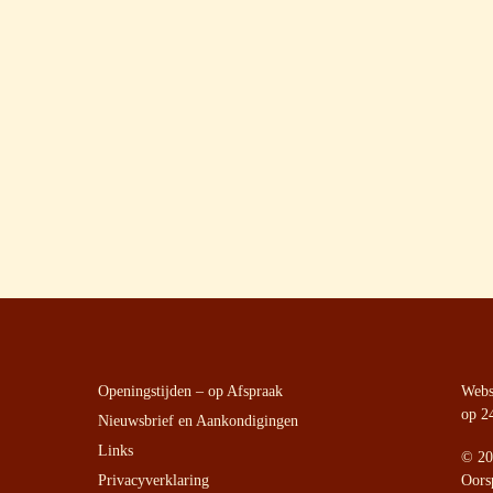
Openingstijden – op Afspraak
Websi
op 2
Nieuwsbrief en Aankondigingen
Links
©
20
Privacyverklaring
Oors