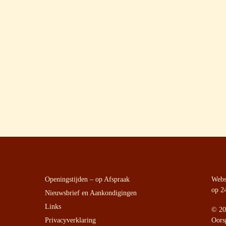
Openingstijden – op Afspraak
Websi
op 2
Nieuwsbrief en Aankondigingen
Links
©
20
Privacyverklaring
Oors