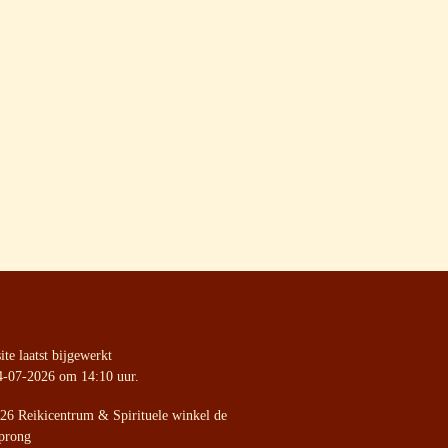
te laatst bijgewerkt
4-07-2026 om 14:10 uur.
26 Reikicentrum & Spirituele winkel de
prong