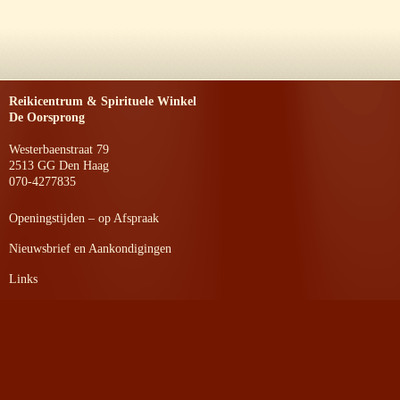
Reikicentrum & Spirituele Winkel
De Oorsprong
Westerbaenstraat 79
2513 GG Den Haag
070-4277835
Openingstijden – op Afspraak
Nieuwsbrief en Aankondigingen
Links
Privacyverklaring
Website laatst bijgewerkt
op 24-07-2026 om 14:10 uur.
©
2026 Reikicentrum & Spirituele winkel de Oorsprong