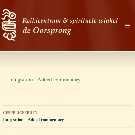
PRIMAI
MENU
Zoeken
Ga
naar
de
Integration - Added commentary
inhoud
Bericht
GEPUBLICEERD IN
navigatie
Integration – Added commentary