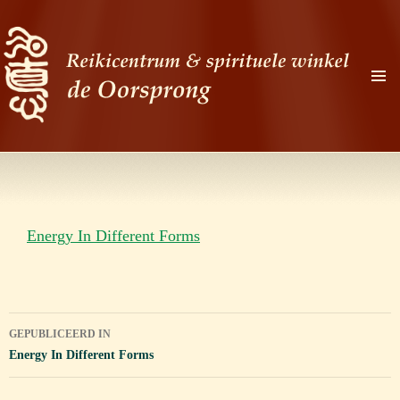
PRIMAI
MENU
Zoeken
Ga
naar
de
Energy In Different Forms
inhoud
Bericht
GEPUBLICEERD IN
navigatie
Energy In Different Forms