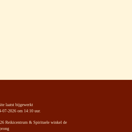
te laatst bijgewerkt
4-07-2026 om 14:10 uur.
26 Reikicentrum & Spirituele winkel de
prong