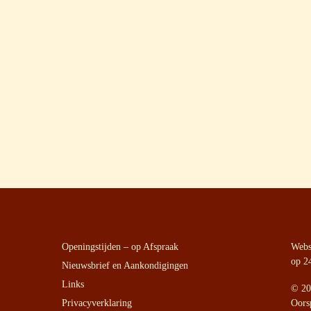
Openingstijden – op Afspraak
Websi
op 2
Nieuwsbrief en Aankondigingen
Links
©
20
Privacyverklaring
Oors