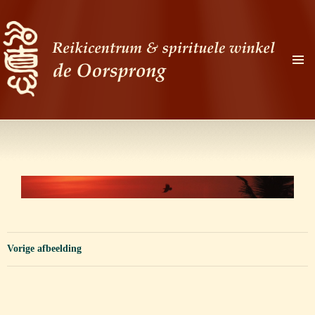
PRIMAI
MENU
Zoeken
Ga
naar
de
inhoud
Vorige afbeelding