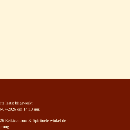
te laatst bijgewerkt
4-07-2026 om 14:10 uur.
26 Reikicentrum & Spirituele winkel de
prong