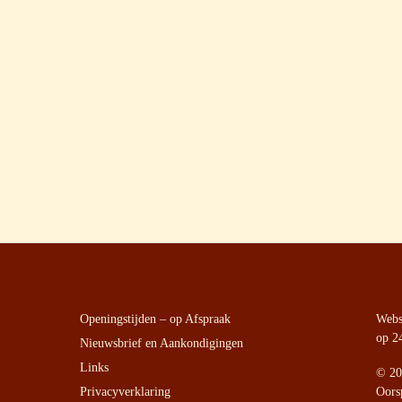
Openingstijden – op Afspraak
Websi
op 2
Nieuwsbrief en Aankondigingen
Links
©
20
Privacyverklaring
Oors