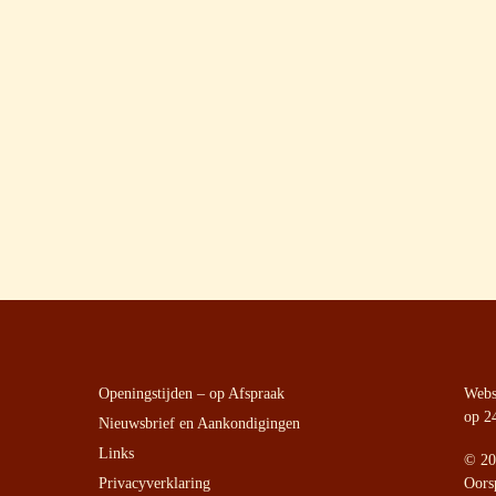
Openingstijden – op Afspraak
Websi
op 2
Nieuwsbrief en Aankondigingen
Links
©
20
Privacyverklaring
Oors