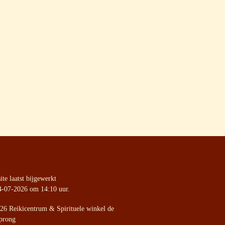
te laatst bijgewerkt
4-07-2026 om 14:10 uur.
26 Reikicentrum & Spirituele winkel de
prong