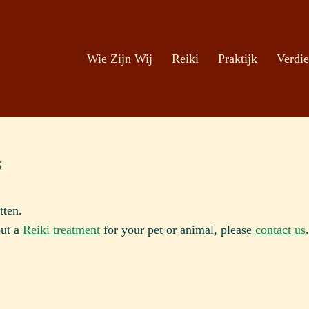
Zoeken
Ga naar de inhoud
Wie Zijn Wij
Reiki
Praktijk
Verdie
s
tten.
out a
Reiki treatment
for your pet or animal, please
contact us
.