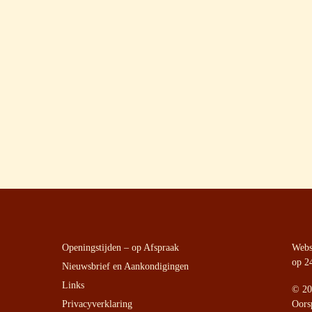
Openingstijden – op Afspraak
Websi
op 2
Nieuwsbrief en Aankondigingen
Links
©
20
Privacyverklaring
Oors