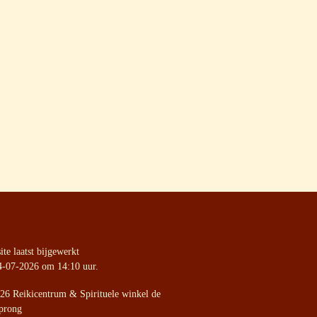
te laatst bijgewerkt
4-07-2026 om 14:10 uur.
26 Reikicentrum & Spirituele winkel de
prong