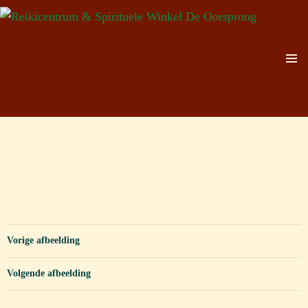
Zoeken
Ga
naar
de
PRIMAI
MENU
inhoud
Vorige afbeelding
Volgende afbeelding