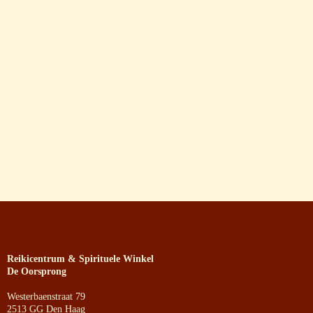
Reikicentrum & Spirituele Winkel
De Oorsprong
Westerbaenstraat 79
2513 GG Den Haag