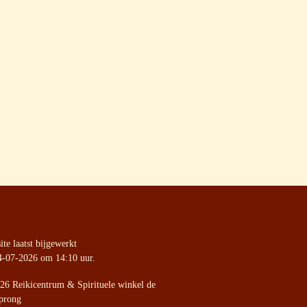
te laatst bijgewerkt
4-07-2026 om 14:10 uur.
26 Reikicentrum & Spirituele winkel de
prong