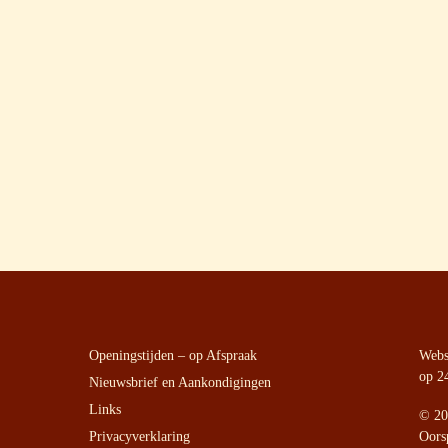
Openingstijden – op Afspraak
Websi
op 2
Nieuwsbrief en Aankondigingen
Links
©
20
Privacyverklaring
Oors