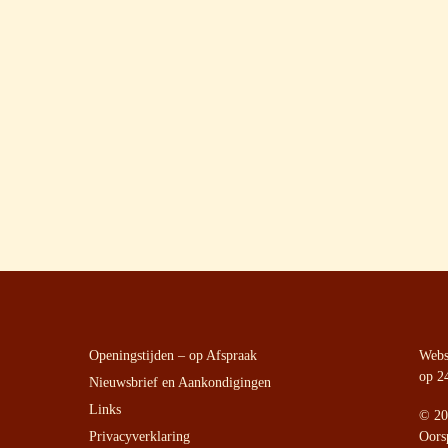
Openingstijden – op Afspraak
Websi
op 2
Nieuwsbrief en Aankondigingen
Links
©
20
Privacyverklaring
Oors