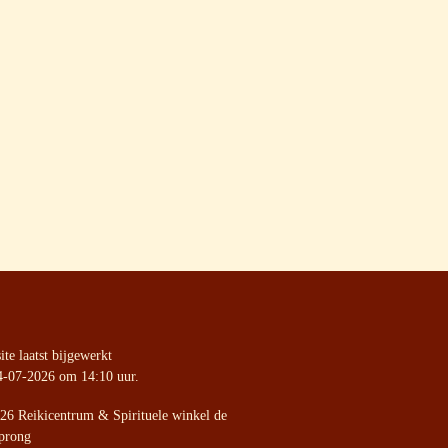
te laatst bijgewerkt
4-07-2026 om 14:10 uur.
26 Reikicentrum & Spirituele winkel de
prong