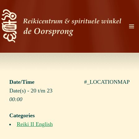
PRIMAI
MENU
Zoeken
Ga
naar
de
Date/Time
#_LOCATIONMAP
inhoud
Date(s) - 20 t/m 23
00:00
Categories
Reiki II English