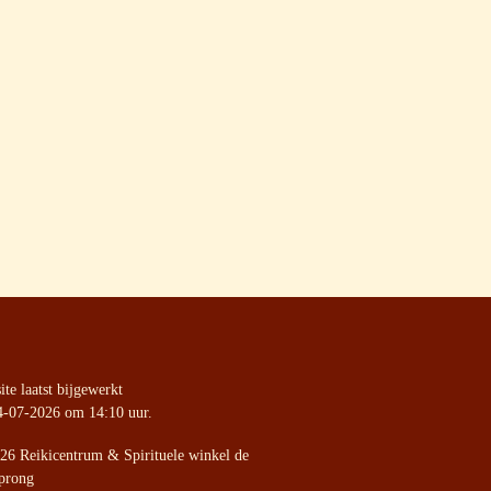
te laatst bijgewerkt
4-07-2026 om 14:10 uur.
26 Reikicentrum & Spirituele winkel de
prong