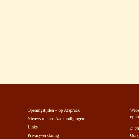
Openingstijden – op Afspraak
Websi
op 2
Nieuwsbrief en Aankondigingen
Links
©
20
Privacyverklaring
Oors