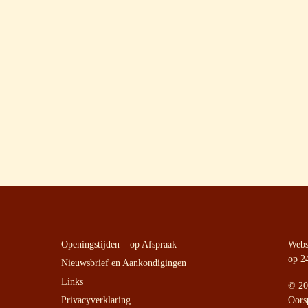
Openingstijden – op Afspraak
Websi
op 2
Nieuwsbrief en Aankondigingen
Links
©
20
Privacyverklaring
Oors