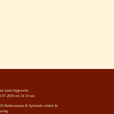
te laatst bijgewerkt
4-07-2026 om 14:10 uur.
26 Reikicentrum & Spirituele winkel de
prong