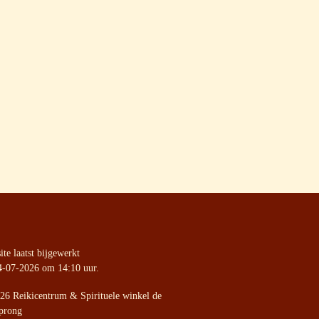
te laatst bijgewerkt
4-07-2026 om 14:10 uur.
26 Reikicentrum & Spirituele winkel de
prong