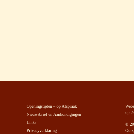
Openingstijden – op Afspraak
Websi
op 2
Nieuwsbrief en Aankondigingen
Links
©
20
Privacyverklaring
Oors