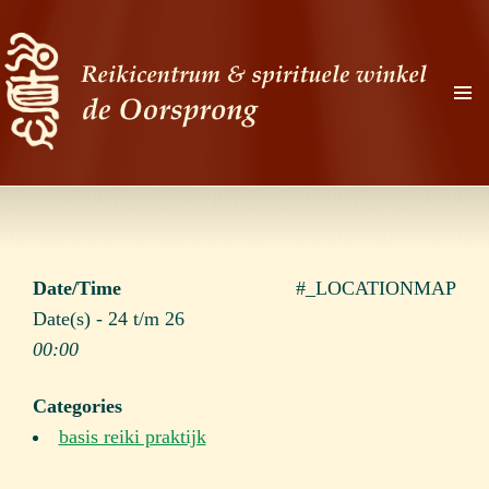
PRIMAI
MENU
Zoeken
Ga
naar
de
Date/Time
#_LOCATIONMAP
inhoud
Date(s) - 24 t/m 26
00:00
Categories
basis reiki praktijk