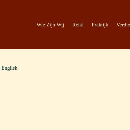
Zoeken
Ga naar de inhoud
Wie Zijn Wij
Reiki
Praktijk
Verdie
o English.