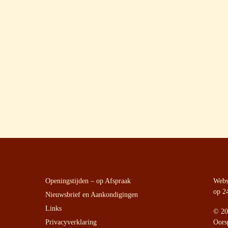
Openingstijden – op Afspraak
Websi
op 2
Nieuwsbrief en Aankondigingen
Links
©
20
Privacyverklaring
Oors