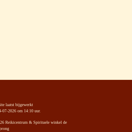
te laatst bijgewerkt
4-07-2026 om 14:10 uur.
26 Reikicentrum & Spirituele winkel de
prong