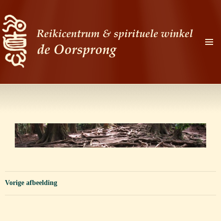
PRIMAI
MENU
Zoeken
Ga
naar
de
inhoud
Vorige afbeelding